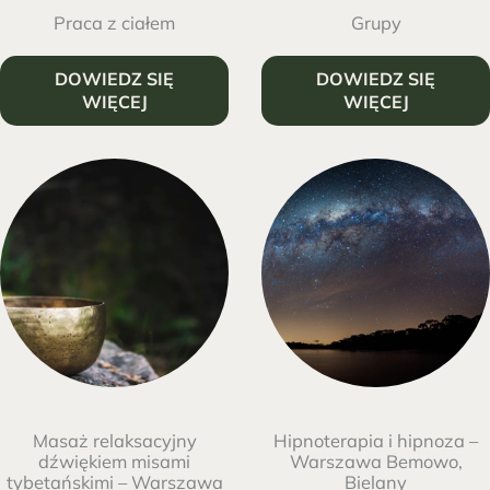
Praca z ciałem
Grupy
DOWIEDZ SIĘ
DOWIEDZ SIĘ
WIĘCEJ
WIĘCEJ
Masaż relaksacyjny
Hipnoterapia i hipnoza –
dźwiękiem misami
Warszawa Bemowo,
tybetańskimi – Warszawa
Bielany