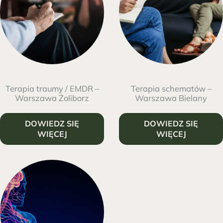
Terapia traumy / EMDR –
Terapia schematów –
Warszawa Żoliborz
Warszawa Bielany
DOWIEDZ SIĘ
DOWIEDZ SIĘ
WIĘCEJ
WIĘCEJ