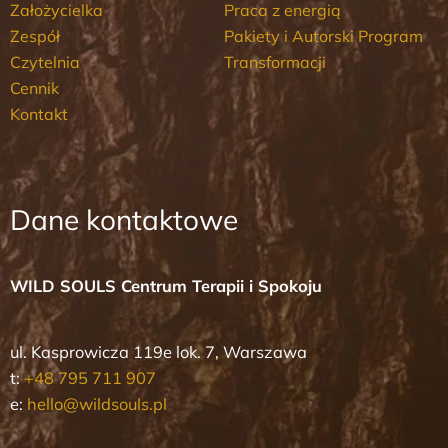
Założycielka
Praca z energią
Zespół
Pakiety i Autorski Program
Czytelnia
Transformacji
Cennik
Kontakt
Dane kontaktowe
WILD SOULS Centrum Terapii i Spokoju
ul. Kasprowicza 119e lok. 7, Warszawa
t:
+48 795 711 907
e:
hello@wildsouls.pl