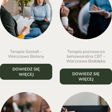
Terapia Gestalt –
Terapia poznawczo
Warszawa Bielany
behawioralna CBT –
Warszawa Białołęka
DOWIEDZ SIĘ
DOWIEDZ SIĘ
WIĘCEJ
WIĘCEJ