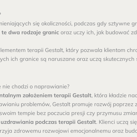
?
ieniających się okoliczności, podczas gdy sztywne gr
 te dwa rodzaje granic
oraz uczy ich, jak budować z
ementem terapii Gestalt, który pozwala klientom chro
ych ich granice są naruszane oraz uczą skutecznych st
nie chodzi o naprawianie?
talnym założeniem terapii Gestalt
, która kładzie na
rawianiu problemów, Gestalt promuje rozwój poprzez
w swoim tempie bez poczucia presji czy przymusu zmia
 uzdrawiania podczas terapii Gestalt
. Klienci uczą 
przyja zdrowemu rozwojowi emocjonalnemu oraz budow