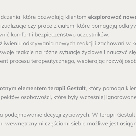
adczenia, które pozwalają klientom
eksplorować nowe 
alizacje czy prace z ciałem, które pomagają odkry
nić komfort i bezpieczeństwo uczestników.
liwieniu odkrywania nowych reakcji i zachowań w 
 swoje reakcje na różne sytuacje życiowe i nauczyć s
t procesu terapeutycznego, wspierając rozwój osobi
totnym elementem terapii Gestalt
, który pomaga klie
pektów osobowości, które były wcześniej ignorowane
dejmowanie decyzji życiowych. W terapii Gestalt kli
i wewnętrznymi częściami siebie możliwe jest osiągn