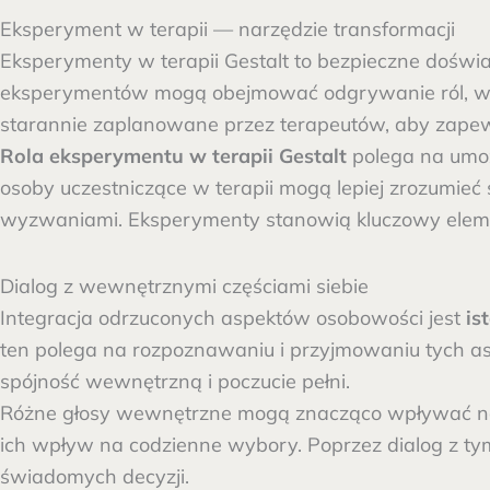
Eksperyment w terapii — narzędzie transformacji
Eksperymenty w terapii Gestalt to bezpieczne doświ
eksperymentów mogą obejmować odgrywanie ról, wizu
starannie zaplanowane przez terapeutów, aby zapew
Rola eksperymentu w terapii Gestalt
polega na umoż
osoby uczestniczące w terapii mogą lepiej zrozumieć
wyzwaniami. Eksperymenty stanowią kluczowy elemen
Dialog z wewnętrznymi częściami siebie
Integracja odrzuconych aspektów osobowości jest
is
ten polega na rozpoznawaniu i przyjmowaniu tych as
spójność wewnętrzną i poczucie pełni.
Różne głosy wewnętrzne mogą znacząco wpływać na po
ich wpływ na codzienne wybory. Poprzez dialog z tym
świadomych decyzji.