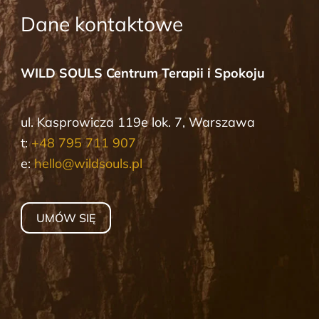
Dane kontaktowe
WILD SOULS Centrum Terapii i Spokoju
ul. Kasprowicza 119e lok. 7, Warszawa
t:
+48 795 711 907
e:
hello@wildsouls.pl
UMÓW SIĘ