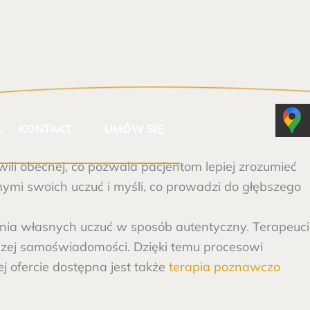
+48 795 711 907
K
KONTAKT
UMÓW SIĘ
wili obecnej, co pozwala pacjentom lepiej zrozumieć
omymi swoich uczuć i myśli, co prowadzi do głębszego
nia własnych uczuć w sposób autentyczny. Terapeuci
szej samoświadomości. Dzięki temu procesowi
j ofercie dostępna jest także
terapia poznawczo