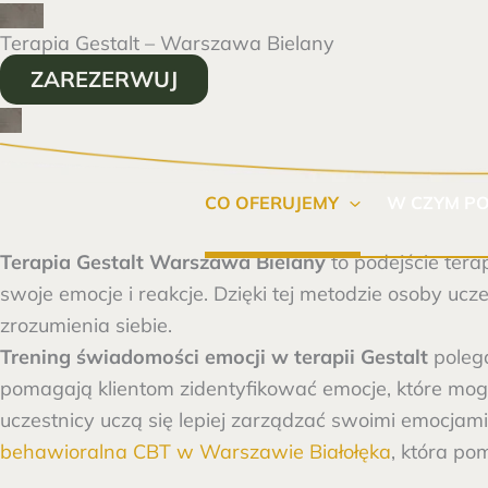
Przejdź
Terapia Gestalt – Warszawa Bielany
do
treści
ZAREZERWUJ
CO OFERUJEMY
W CZYM P
Terapia Gestalt Warszawa Bielany
to podejście tera
swoje emocje i reakcje. Dzięki tej metodzie osoby ucz
zrozumienia siebie.
Trening świadomości emocji w terapii Gestalt
polega
pomagają klientom zidentyfikować emocje, które mog
uczestnicy uczą się lepiej zarządzać swoimi emocjam
behawioralna CBT w Warszawie Białołęka
, która p