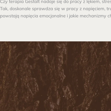
Czy terapia Gestalt nadaje się do pracy z lękiem, str
Tak, doskonale sprawdza się w pracy z napięciem, tr
powstają napięcia emocjonalne i jakie mechanizmy ch