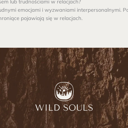
esem lub trudnościami w relacjach?
udnymi emocjami i wyzwaniami interpersonalnymi. Pom
roniące pojawiają się w relacjach.