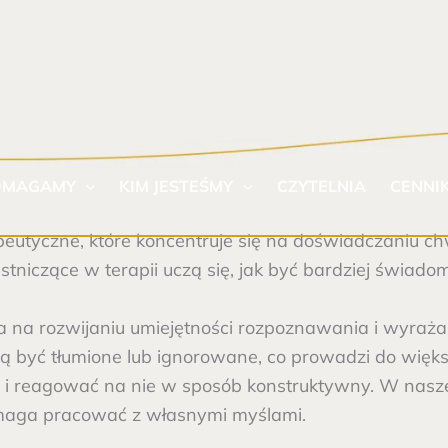
OMAGAMY
KIM JESTEŚMY
CZYTELNIA
CENNI
peutyczne, które koncentruje się na doświadczaniu ch
estniczące w terapii uczą się, jak być bardziej świad
 na rozwijaniu umiejętności rozpoznawania i wyraża
ą być tłumione lub ignorowane, co prowadzi do więk
i i reagować na nie w sposób konstruktywny. W nasze
omaga pracować z własnymi myślami.