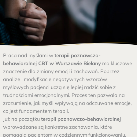
Praca nad myślami w
terapii poznawczo-
behawioralnej CBT w Warszawie Bielany
ma kluczowe
znaczenie dla zmiany emocji i zachowań. Poprzez
analizę i modyfikację negatywnych wzorców
myślowych pacjenci uczą się lepiej radzić sobie z
trudnościami emocjonalnymi. Proces ten pozwala na
zrozumienie, jak myśli wpływają na odczuwane emocje,
co jest fundamentem terapii.
Już na początku
terapii poznawczo-behawioralnej
wprowadzane są konkretne zachowania, które
pomagają pacjentom w codziennym funkcjonowaniu.