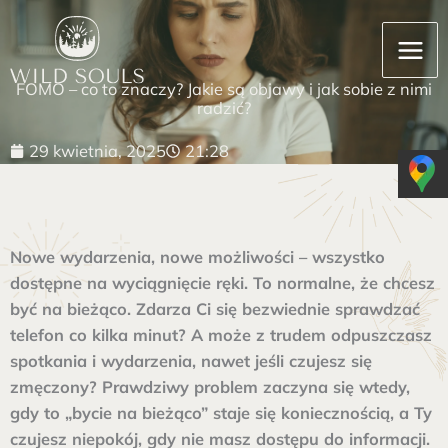
Przejdź
MAI
do
MEN
treści
FOMO – co to znaczy? Jakie są objawy i jak sobie z nimi
radzić?
29 kwietnia, 2025
21:28
Nowe wydarzenia, nowe możliwości – wszystko
dostępne na wyciągnięcie ręki. To normalne, że chcesz
być na bieżąco. Zdarza Ci się bezwiednie sprawdzać
telefon co kilka minut? A może z trudem odpuszczasz
spotkania i wydarzenia, nawet jeśli czujesz się
zmęczony? Prawdziwy problem zaczyna się wtedy,
gdy to „bycie na bieżąco” staje się koniecznością, a Ty
czujesz niepokój, gdy nie masz dostępu do informacji.