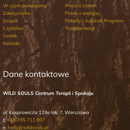
W czym pomagamy
Praca z ciałem
Założycielka
Praca z energią
Zespół
Pakiety i Autorski Program
Czytelnia
Transformacji
Cennik
Kontakt
Dane kontaktowe
WILD SOULS Centrum Terapii i Spokoju
ul. Kasprowicza 119e lok. 7, Warszawa
t:
+48 795 711 907
e:
hello@wildsouls.pl