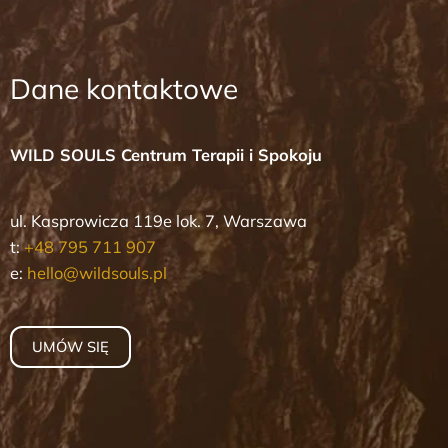
Dane kontaktowe
WILD SOULS Centrum Terapii i Spokoju
ul. Kasprowicza 119e lok. 7, Warszawa
t:
+48 795 711 907
e:
hello@wildsouls.pl
UMÓW SIĘ