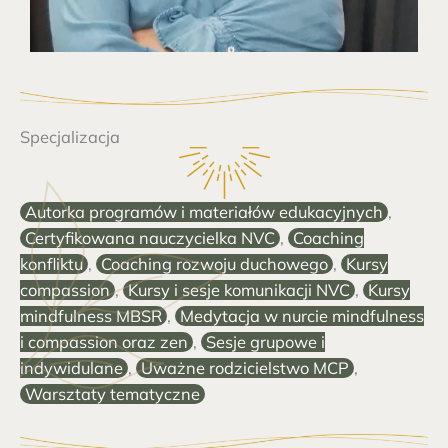
Specjalizacja
Autorka programów i materiałów edukacyjnych
,
Certyfikowana nauczycielka NVC
,
Coaching
konfliktu
,
Coaching rozwoju duchowego
,
Kursy
compassion
,
Kursy i sesje komunikacji NVC
,
Kursy
mindfulness MBSR
,
Medytacja w nurcie mindfulness
i compassion oraz zen
,
Sesje grupowe i
indywidulane
,
Uważne rodzicielstwo MCP
,
Warsztaty tematyczne