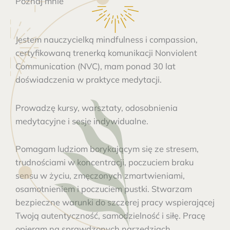
Poznaj mnie
Jestem nauczycielką mindfulness i compassion,
certyfikowaną trenerką komunikacji Nonviolent
Communication (NVC), mam ponad 30 lat
doświadczenia w praktyce medytacji.
Prowadzę kursy, warsztaty, odosobnienia
medytacyjne i sesje indywidualne.
Pomagam ludziom borykającym się ze stresem,
trudnościami w koncentracji, poczuciem braku
sensu w życiu, zmęczonych zmartwieniami,
osamotnieniem i poczuciem pustki. Stwarzam
bezpieczne warunki do szczerej pracy wspierającej
Twoją autentyczność, samodzielność i siłę. Pracę
opieram na sprawdzonych narzędziach,