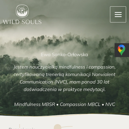
Przejdź
MAI
do
MEN
treści
Ewa Sanko-Orłowska
Jestem nauczycielką mindfulness i compassion,
certyfikowaną trenerką komunikacji Nonviolent
Communication (NVC), mam ponad 30 lat
doświadczenia w praktyce medytacji.
Mindfulness MBSR • Compassion MBCL • NVC